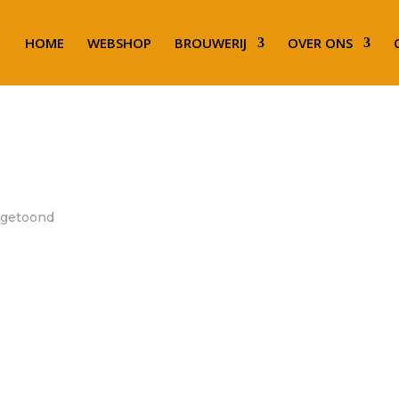
HOME
WEBSHOP
BROUWERIJ
OVER ONS
t getoond