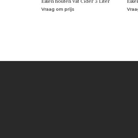
Eiken houten vat Cider 3 Liter
Eike
Vraag om prijs
Vraa