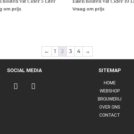
n houten vat Cider 5 Liter
Eiken houten vat Cider 10 L
g om prijs
Vraag om prijs
←
1
2
3
4
→
SOCIAL MEDIA
SITEMAP
HOME
WEBSHOP
BROUWERIJ
OVER ONS
CONTACT